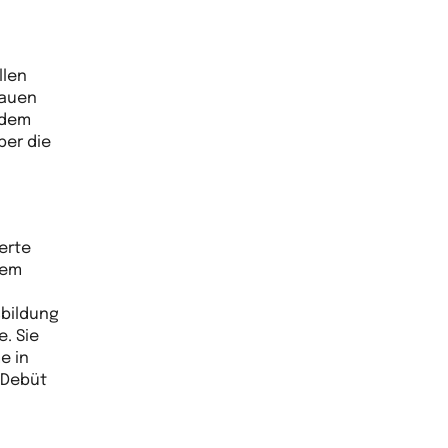
llen
rauen
 dem
ber die
erte
dem
sbildung
. Sie
e in
 Debüt