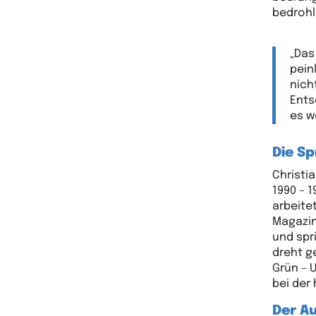
bedrohl
„Das
pein
nich
Ents
es w
Die Sp
Christi
1990 – 
arbeite
Magazin
und spr
dreht g
Grün – 
bei der
Der Au