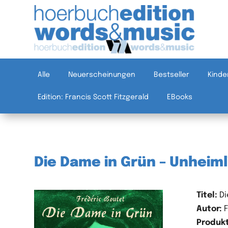
Alle
Neuerscheinungen
Bestseller
Kinde
Edition: Francis Scott Fitzgerald
EBooks
Die Dame in Grün – Unheim
Titel:
Di
Autor:
F
Produkt