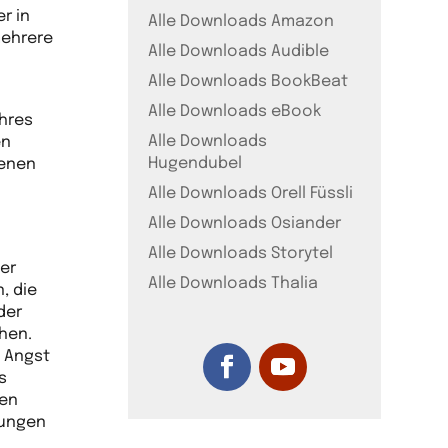
r in
Alle Downloads Amazon
mehrere
Alle Downloads Audible
Alle Downloads BookBeat
Alle Downloads eBook
ihres
Alle Downloads
en
Hugendubel
genen
Alle Downloads Orell Füssli
Alle Downloads Osiander
Alle Downloads Storytel
ier
Alle Downloads Thalia
, die
der
hen.
t Angst
s
sen
dungen