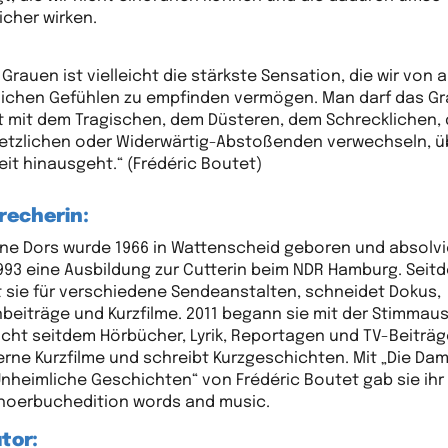
icher wirken.
 Grauen ist vielleicht die stärkste Sensation, die wir von a
lichen Gefühlen zu empfinden vermögen. Man darf das G
t mit dem Tragischen, dem Düsteren, dem Schrecklichen,
etzlichen oder Widerwärtig-Abstoßenden verwechseln, ü
eit hinausgeht.“ (Frédéric Boutet)
recherin:
ane Dors wurde 1966 in Wattenscheid geboren und absolvi
1993 eine Ausbildung zur Cutterin beim NDR Hamburg. Seit
t sie für verschiedene Sendeanstalten, schneidet Dokus,
beiträge und Kurzfilme. 2011 begann sie mit der Stimmau
icht seitdem Hörbücher, Lyrik, Reportagen und TV-Beiträge
erne Kurzfilme und schreibt Kurzgeschichten. Mit „Die Dam
Unheimliche Geschichten“ von Frédéric Boutet gab sie ihr
 hoerbuchedition words and music.
tor: