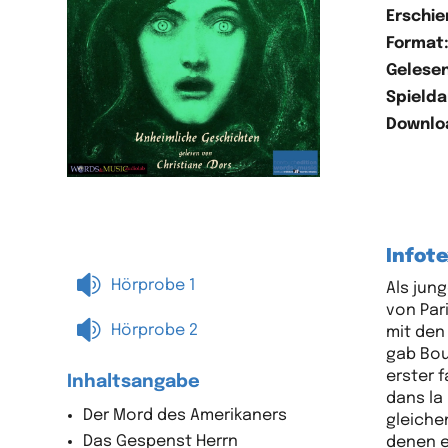
Erschie
Format
Gelesen
Spielda
Downlo
Infote

Hörprobe 1
Als jun
von Par

Hörprobe 2
mit den
gab Bou
erster 
Inhaltsangabe
dans la
Der Mord des Amerikaners
gleiche
Das Gespenst Herrn
denen e