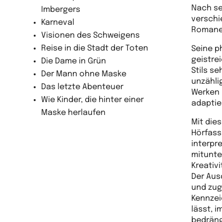
Nach se
Imbergers
verschi
Karneval
Romane
Visionen des Schweigens
Reise in die Stadt der Toten
Seine p
geistre
Die Dame in Grün
Stils s
Der Mann ohne Maske
unzähli
Das letzte Abenteuer
Werken 
Wie Kinder, die hinter einer
adaptie
Maske herlaufen
Mit die
Hörfass
interpr
mitunte
Kreativ
Der Aus
und zugl
Kennzei
lässt, 
bedräng