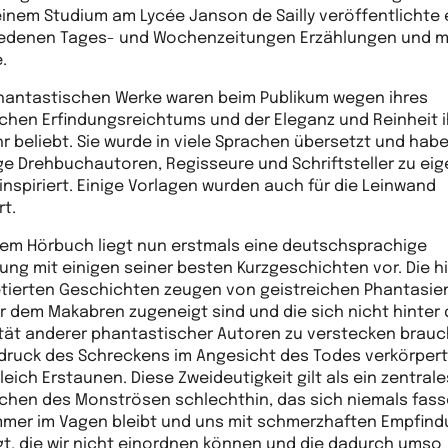
inem Studium am Lycée Janson de Sailly veröffentlichte e
edenen Tages- und Wochenzeitungen Erzählungen und 
.
hantastischen Werke waren beim Publikum wegen ihres
ichen Erfindungsreichtums und der Eleganz und Reinheit 
ehr beliebt. Sie wurde in viele Sprachen übersetzt und hab
ge Drehbuchautoren, Regisseure und Schriftsteller zu ei
inspiriert. Einige Vorlagen wurden auch für die Leinwand
rt.
sem Hörbuch liegt nun erstmals eine deutschsprachige
ung mit einigen seiner besten Kurzgeschichten vor. Die h
etierten Geschichten zeugen von geistreichen Phantasien
r dem Makabren zugeneigt sind und die sich nicht hinter 
ität anderer phantastischer Autoren zu verstecken brauc
druck des Schreckens im Angesicht des Todes verkörper
eich Erstaunen. Diese Zweideutigkeit gilt als ein zentrale
chen des Monströsen schlechthin, das sich niemals fas
immer im Vagen bleibt und uns mit schmerzhaften Empfin
t, die wir nicht einordnen können und die dadurch umso