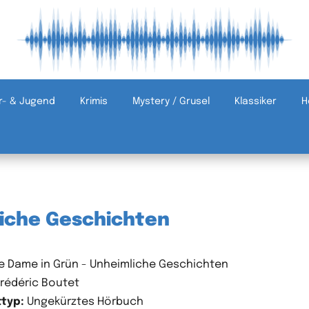
r- & Jugend
Krimis
Mystery / Grusel
Klassiker
H
liche Geschichten
e Dame in Grün - Unheimliche Geschichten
rédéric Boutet
typ:
Ungekürztes Hörbuch