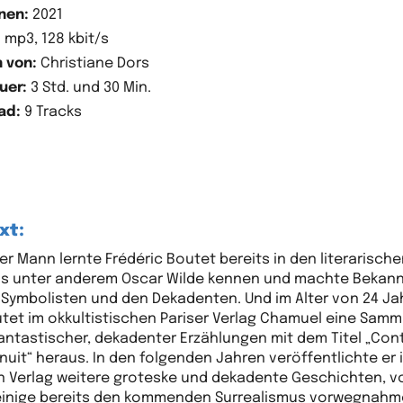
nen:
2021
:
mp3, 128 kbit/s
 von:
Christiane Dors
uer:
3 Std. und 30 Min.
ad:
9 Tracks
xt:
ger Mann lernte Frédéric Boutet bereits in den literarisch
is unter anderem Oscar Wilde kennen und machte Bekan
 Symbolisten und den Dekadenten. Und im Alter von 24 Ja
tet im okkultistischen Pariser Verlag Chamuel eine Sam
fantastischer, dekadenter Erzählungen mit dem Titel „Con
 nuit“ heraus. In den folgenden Jahren veröffentlichte er 
n Verlag weitere groteske und dekadente Geschichten, v
inige bereits den kommenden Surrealismus vorwegnahm