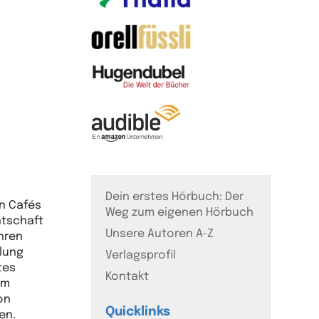
Dein erstes Hörbuch: Der
en Cafés
Weg zum eigenen Hörbuch
ntschaft
Unsere Autoren A-Z
hren
mlung
Verlagsprofil
tes
Kontakt
im
on
Quicklinks
en.