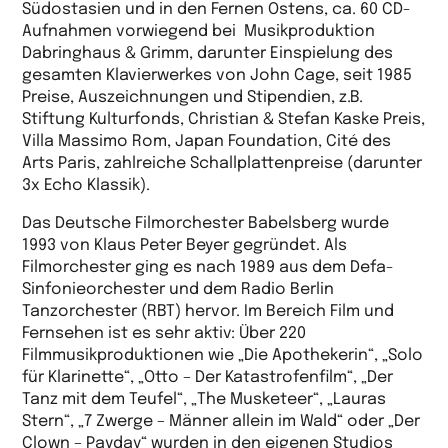
Südostasien und in den Fernen Ostens, ca. 60 CD-
Aufnahmen vorwiegend bei Musikproduktion
Dabringhaus & Grimm, darunter Einspielung des
gesamten Klavierwerkes von John Cage, seit 1985
Preise, Auszeichnungen und Stipendien, z.B.
Stiftung Kulturfonds, Christian & Stefan Kaske Preis,
Villa Massimo Rom, Japan Foundation, Cité des
Arts Paris, zahlreiche Schallplattenpreise (darunter
3x Echo Klassik).
Das Deutsche Filmorchester Babelsberg wurde
1993 von Klaus Peter Beyer gegründet. Als
Filmorchester ging es nach 1989 aus dem Defa-
Sinfonieorchester und dem Radio Berlin
Tanzorchester (RBT) hervor. Im Bereich Film und
Fernsehen ist es sehr aktiv: Über 220
Filmmusikproduktionen wie „Die Apothekerin“, „Solo
für Klarinette“, „Otto – Der Katastrofenfilm“, „Der
Tanz mit dem Teufel“, „The Musketeer“, „Lauras
Stern“, „7 Zwerge – Männer allein im Wald“ oder „Der
Clown – Payday“ wurden in den eigenen Studios