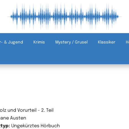
r- & Jugend
Krimis
Mystery / Grusel
Klassiker
H
olz und Vorurteil - 2. Teil
ane Austen
typ:
Ungekürztes Hörbuch