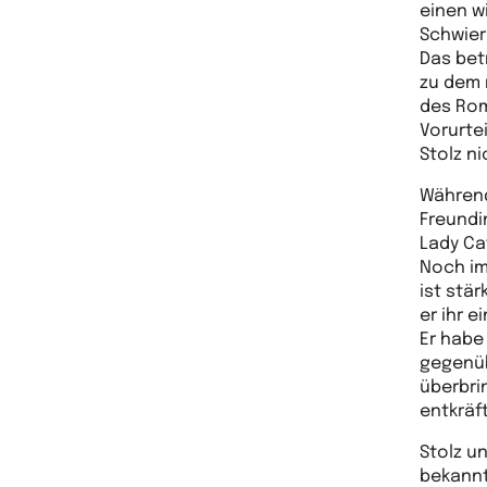
einen w
Schwier
Das bet
zu dem 
des Rom
Vorurte
Stolz ni
Während
Freundi
Lady Ca
Noch im
ist stä
er ihr e
Er habe
gegenü
überbrin
entkräf
Stolz un
bekannt