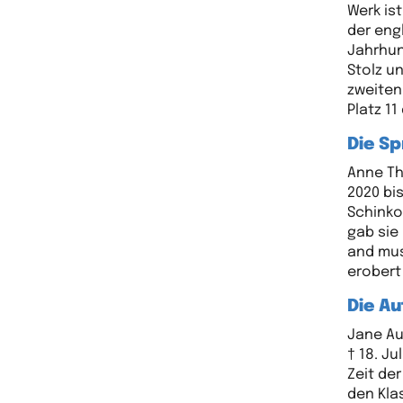
Werk is
der eng
Jahrhun
Stolz u
zweiten 
Platz 1
Die Sp
Anne Th
2020 bi
Schinko
gab sie
and mus
erobert
Die Au
Jane Au
† 18. Ju
Zeit de
den Kla