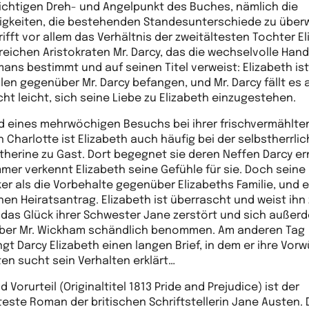
ichtigen Dreh- und Angelpunkt des Buches, nämlich die
igkeiten, die bestehenden Standesunterschiede zu über
rifft vor allem das Verhältnis der zweitältesten Tochter E
reichen Aristokraten Mr. Darcy, das die wechselvolle Han
ans bestimmt und auf seinen Titel verweist: Elizabeth ist
ilen gegenüber Mr. Darcy befangen, und Mr. Darcy fällt es 
cht leicht, sich seine Liebe zu Elizabeth einzugestehen.
 eines mehrwöchigen Besuchs bei ihrer frischvermählte
n Charlotte ist Elizabeth auch häufig bei der selbstherrli
therine zu Gast. Dort begegnet sie deren Neffen Darcy er
mer verkennt Elizabeth seine Gefühle für sie. Doch seine
rker als die Vorbehalte gegenüber Elizabeths Familie, und 
inen Heiratsantrag. Elizabeth ist überrascht und weist ihn
 das Glück ihrer Schwester Jane zerstört und sich außer
ber Mr. Wickham schändlich benommen. Am anderen Tag
gt Darcy Elizabeth einen langen Brief, in dem er ihre Vorw
ten sucht sein Verhalten erklärt…
d Vorurteil (Originaltitel 1813 Pride and Prejudice) ist der
este Roman der britischen Schriftstellerin Jane Austen. 