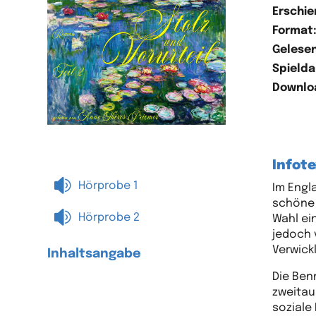
Erschie
Format
Gelesen
Spielda
Downlo
Infote

Hörprobe 1
Im Engl
schöne 

Hörprobe 2
Wahl ei
jedoch 
Verwick
Inhaltsangabe
Die Ben
zweitau
soziale