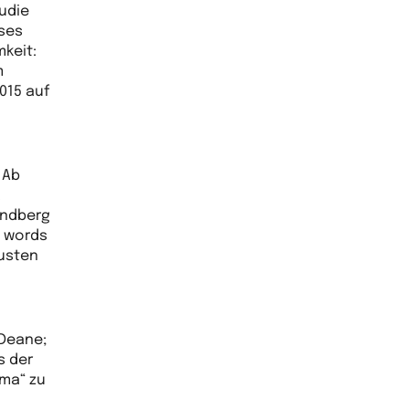
udie
eses
keit:
m
2015 auf
 Ab
a
indberg
n words
Austen
 Deane;
s der
mma“ zu