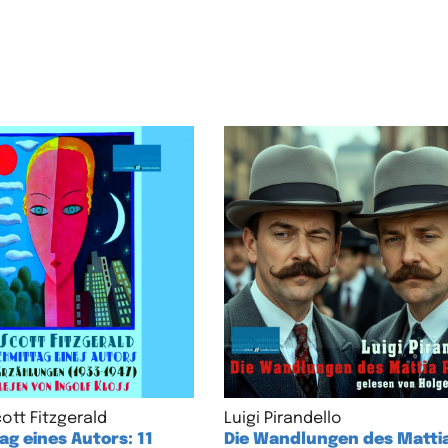
ott Fitzgerald
Luigi Pirandello
g eines Autors: 11
Die Wandlungen des Matti