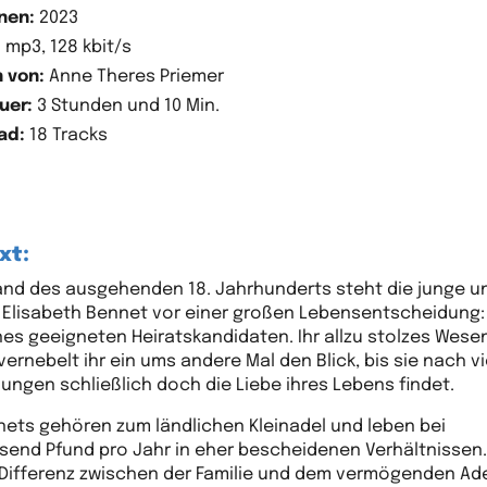
nen:
2023
:
mp3, 128 kbit/s
 von:
Anne Theres Priemer
uer:
3 Stunden und 10 Min.
ad:
18 Tracks
xt:
and des ausgehenden 18. Jahrhunderts steht die junge u
Elisabeth Bennet vor einer großen Lebensentscheidung:
nes geeigneten Heiratskandidaten. Ihr allzu stolzes Wese
vernebelt ihr ein ums andere Mal den Blick, bis sie nach v
lungen schließlich doch die Liebe ihres Lebens findet.
nets gehören zum ländlichen Kleinadel und leben bei
send Pfund pro Jahr in eher bescheidenen Verhältnissen.
 Differenz zwischen der Familie und dem vermögenden Ade