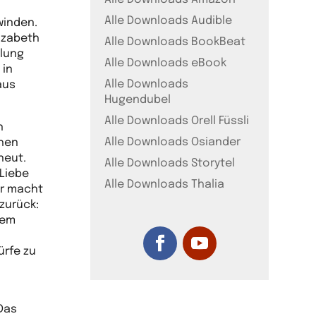
Alle Downloads Audible
winden.
lizabeth
Alle Downloads BookBeat
dlung
Alle Downloads eBook
 in
Alle Downloads
aus
Hugendubel
Alle Downloads Orell Füssli
n
Alle Downloads Osiander
chen
neut.
Alle Downloads Storytel
 Liebe
Alle Downloads Thalia
er macht
 zurück:
dem
ürfe zu
Das