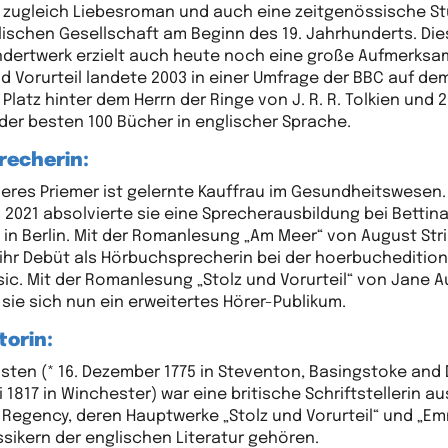
t zugleich Liebesroman und auch eine zeitgenössische St
lischen Gesellschaft am Beginn des 19. Jahrhunderts. Di
dertwerk erzielt auch heute noch eine große Aufmerksam
nd Vorurteil landete 2003 in einer Umfrage der BBC auf de
Platz hinter dem Herrn der Ringe von J. R. R. Tolkien und 
1 der besten 100 Bücher in englischer Sprache.
recherin:
eres Priemer ist gelernte Kauffrau im Gesundheitswesen.
s 2021 absolvierte sie eine Sprecherausbildung bei Bettin
 in Berlin. Mit der Romanlesung „Am Meer“ von August Str
 ihr Debüt als Hörbuchsprecherin bei der hoerbucheditio
ic. Mit der Romanlesung „Stolz und Vorurteil“ von Jane 
 sie sich nun ein erweitertes Hörer-Publikum.
torin:
sten (* 16. Dezember 1775 in Steventon, Basingstoke and
li 1817 in Winchester) war eine britische Schriftstellerin au
r Regency, deren Hauptwerke „Stolz und Vorurteil“ und „E
ssikern der englischen Literatur gehören.