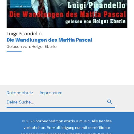
Luigi Pirandello
Die Wandlungen des Mattia Pascal
Gelesen von: Holger Eberle
Datenschutz
Impressum
Such-Button
Suchen
nach:
© 2026 hörbuchedition words & music. Alle Rechte
vorbehalten. Vervielfältigung nur mit schriftlicher