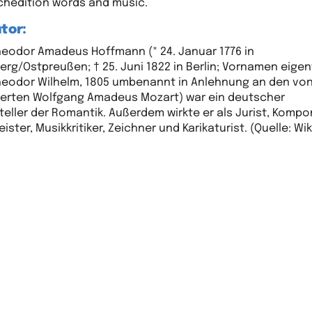
hedition words and music.
tor:
heodor Amadeus Hoffmann (* 24. Januar 1776 in
erg/Ostpreußen; † 25. Juni 1822 in Berlin; Vornamen eigen
heodor Wilhelm, 1805 umbenannt in Anlehnung an den vo
rten Wolfgang Amadeus Mozart) war ein deutscher
steller der Romantik. Außerdem wirkte er als Jurist, Kompo
ister, Musikkritiker, Zeichner und Karikaturist. (Quelle: Wi