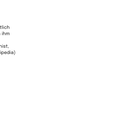
tlich
n ihm
nist,
kipedia)