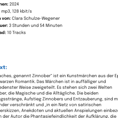
nen:
2024
:
mp3, 128 kbit/s
 von:
Clara Schulze-Wegener
uer:
3 Stunden und 54 Minuten
ad:
10 Tracks
xt:
Zaches, genannt Zinnober“ ist ein Kunstmärchen aus der 
warzen Romantik. Das Märchen ist in auffälliger und
edenster Weise zweigeteilt. Es stehen sich zwei Welten
er, die Magische und die Alltägliche. Die beiden
gsstränge, Aufstieg Zinnobers und Entzauberung, sind 
nder verschränkt und „in ein Netz von satirischen
erskizzen, Anekdoten und aktuellen Anspielungen einbez
n der Autor die Phantasiefeindlichkeit der Aufklärung, die