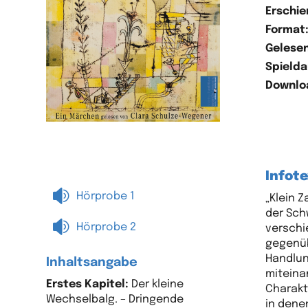
Erschie
Format
Gelesen
Spielda
Downlo
Infote

Hörprobe 1
„Klein 
der Sch

Hörprobe 2
verschi
gegenüb
Handlun
Inhaltsangabe
miteina
Erstes Kapitel:
Der kleine
Charakt
Wechselbalg. – Dringende
in dene