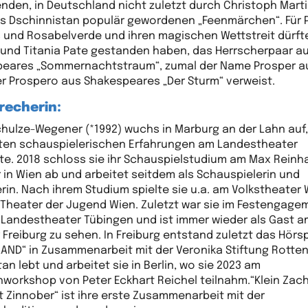
den, in Deutschland nicht zuletzt durch Christoph Mart
s Dschinnistan populär gewordenen „Feenmärchen“. Für 
 und Rosabelverde und ihren magischen Wettstreit dürft
und Titania Pate gestanden haben, das Herrscherpaar a
eares „Sommernachtstraum“, zumal der Name Prosper a
r Prospero aus Shakespeares „Der Sturm“ verweist.
recherin:
chulze-Wegener (*1992) wuchs in Marburg an der Lahn auf,
sten schauspielerischen Erfahrungen am Landestheater
e. 2018 schloss sie ihr Schauspielstudium am Max Reinh
 in Wien ab und arbeitet seitdem als Schauspielerin und
rin. Nach ihrem Studium spielte sie u.a. am Volkstheater
Theater der Jugend Wien. Zuletzt war sie im Festengag
Landestheater Tübingen und ist immer wieder als Gast a
 Freiburg zu sehen. In Freiburg entstand zuletzt das Hörsp
AND“ in Zusammenarbeit mit der Veronika Stiftung Rotte
n lebt und arbeitet sie in Berlin, wo sie 2023 am
workshop von Peter Eckhart Reichel teilnahm.“Klein Zac
 Zinnober“ ist ihre erste Zusammenarbeit mit der