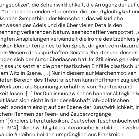
ungspolizei“, die Scheinwirklichkeit, die Arroganz der auf 
ter“ herabschauenden Studenten, die Leichtgläubigkeit un
enden Sympathien der Menschen, das willkürliche
gienwesen des Adels und die über vielen Details den
nhang verlierenden Naturwissenschaftler verspottet. „A
ingten Anspielungen verwandelt die Ironie des Erzählers 
esken Elementen eines tollen Spiels, dirigiert vom »bizarr
hen Wesen« des »spukhaften Geistes Phantasus«, dessen
ngen sich der Autor überlassen hat. Im Stil eines geniale
gisseurs setzt er die phantastischen Einfälle plastisch u
hem Witz in Szene. […] Nur in diesem auf Märchenmotiven
eten Bereich des Theatralischen kann Hoffmann zugleich
Werk zentrale Spannungsverhältnis von Phantasie und
keit lösen. […] Der Dualismus zwischen banaler Alltäglichk
t lässt sich nicht in der gesellschaftlich-politischen
keit, sondern einzig auf der Ebene der Kunstwirklichkeit, i
ichen« Rahmen der Feen- und Zaubervorgänge
n.“[Kindlers Literaturlexikon. Deutscher Taschenbuchver
, 1974]. Gleichwohl gibt es literarische Vorbilder. Unverk
wa die Anleihen bei den ursprünglich aus Frankreich