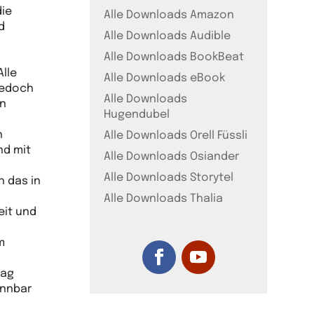
die
Alle Downloads Amazon
d
Alle Downloads Audible
Alle Downloads BookBeat
lle
Alle Downloads eBook
jedoch
Alle Downloads
en
Hugendubel
n
Alle Downloads Orell Füssli
nd mit
Alle Downloads Osiander
Alle Downloads Storytel
 das in
Alle Downloads Thalia
eit und
m
lag
ennbar