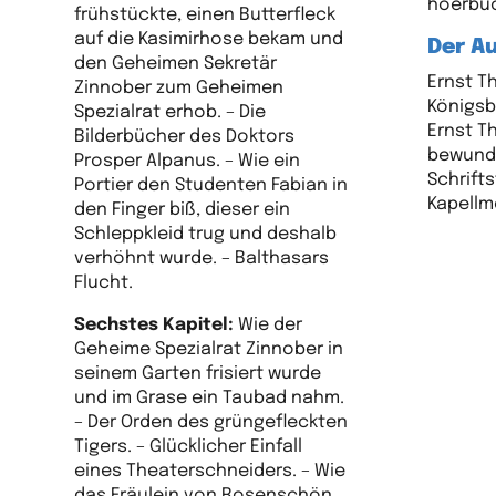
hoerbuc
frühstückte, einen Butterfleck
auf die Kasimirhose bekam und
Der Au
den Geheimen Sekretär
Ernst T
Zinnober zum Geheimen
Königsb
Spezialrat erhob. – Die
Ernst T
Bilderbücher des Doktors
bewunde
Prosper Alpanus. – Wie ein
Schrift
Portier den Studenten Fabian in
Kapellme
den Finger biß, dieser ein
Schleppkleid trug und deshalb
verhöhnt wurde. – Balthasars
Flucht.
Sechstes Kapitel:
Wie der
Geheime Spezialrat Zinnober in
seinem Garten frisiert wurde
und im Grase ein Taubad nahm.
– Der Orden des grüngefleckten
Tigers. – Glücklicher Einfall
eines Theaterschneiders. – Wie
das Fräulein von Rosenschön