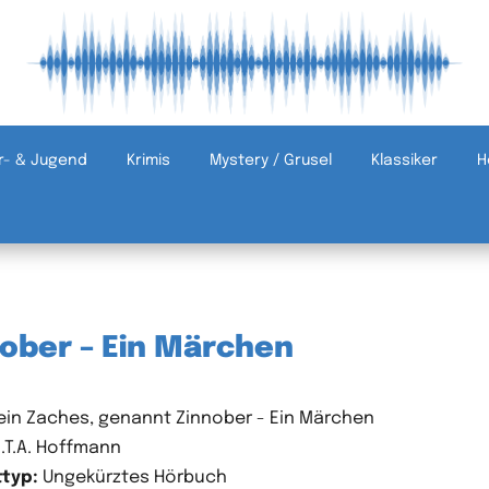
r- & Jugend
Krimis
Mystery / Grusel
Klassiker
H
nober – Ein Märchen
ein Zaches, genannt Zinnober - Ein Märchen
.T.A. Hoffmann
typ:
Ungekürztes Hörbuch