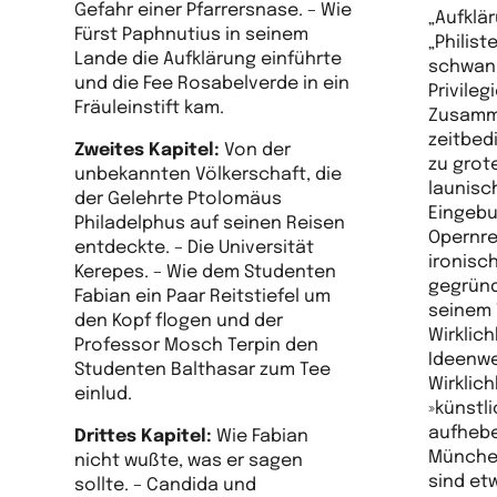
Gefahr einer Pfarrersnase. – Wie
„Aufklär
Fürst Paphnutius in seinem
„Philis
Lande die Aufklärung einführte
schwank
und die Fee Rosabelverde in ein
Privile
Fräuleinstift kam.
Zusamme
zeitbed
Zweites Kapitel:
Von der
zu grot
unbekannten Völkerschaft, die
launisc
der Gelehrte Ptolomäus
Eingebu
Philadelphus auf seinen Reisen
Opernre
entdeckte. – Die Universität
ironisc
Kerepes. – Wie dem Studenten
gegründ
Fabian ein Paar Reitstiefel um
seinem 
den Kopf flogen und der
Wirklich
Professor Mosch Terpin den
Ideenwel
Studenten Balthasar zum Tee
Wirklich
einlud.
»künstl
aufhebe
Drittes Kapitel:
Wie Fabian
München
nicht wußte, was er sagen
sind et
sollte. – Candida und