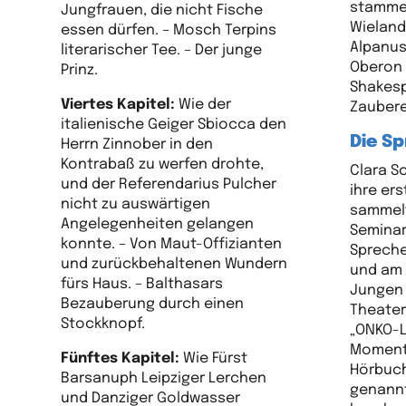
stammen
Jungfrauen, die nicht Fische
Wieland
essen dürfen. – Mosch Terpins
Alpanus
literarischer Tee. – Der junge
Oberon 
Prinz.
Shakesp
Viertes Kapitel:
Wie der
Zaubere
italienische Geiger Sbiocca den
Die Sp
Herrn Zinnober in den
Kontrabaß zu werfen drohte,
Clara S
und der Referendarius Pulcher
ihre er
nicht zu auswärtigen
sammelt
Angelegenheiten gelangen
Seminar
konnte. – Von Maut-Offizianten
Spreche
und zurückbehaltenen Wundern
und am 
fürs Haus. – Balthasars
Jungen 
Bezauberung durch einen
Theater
Stockknopf.
„ONKO-L
Momenta
Fünftes Kapitel:
Wie Fürst
Hörbuch
Barsanuph Leipziger Lerchen
genannt
und Danziger Goldwasser