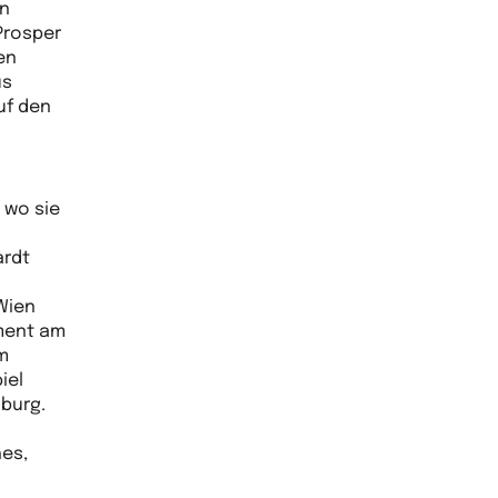
in
Prosper
en
us
uf den
 wo sie
ardt
 Wien
ement am
m
iel
nburg.
hes,