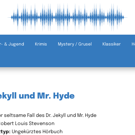
r- & Jugend
Krimis
Mystery / Grusel
Klassiker
H
ekyll und Mr. Hyde
r seltsame Fall des Dr. Jekyll und Mr. Hyde
obert Louis Stevenson
typ:
Ungekürztes Hörbuch