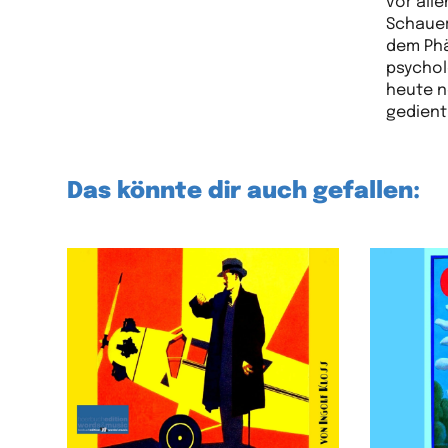
vor all
Schauern
dem Phä
psychol
heute n
gedient
Das könnte dir auch gefallen: