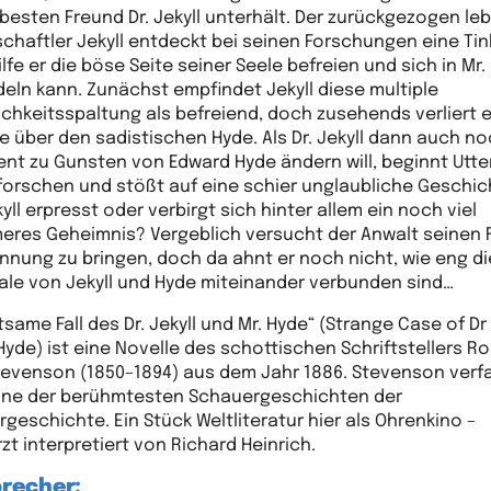
besten Freund Dr. Jekyll unterhält. Der zurückgezogen le
chaftler Jekyll entdeckt bei seinen Forschungen eine Tink
lfe er die böse Seite seiner Seele befreien und sich in Mr.
eln kann. Zunächst empfindet Jekyll diese multiple
ichkeitsspaltung als befreiend, doch zusehends verliert e
le über den sadistischen Hyde. Als Dr. Jekyll dann auch no
nt zu Gunsten von Edward Hyde ändern will, beginnt Utt
orschen und stößt auf eine schier unglaubliche Geschic
yll erpresst oder verbirgt sich hinter allem ein noch viel
eres Geheimnis? Vergeblich versucht der Anwalt seinen 
innung zu bringen, doch da ahnt er noch nicht, wie eng di
ale von Jekyll und Hyde miteinander verbunden sind…
tsame Fall des Dr. Jekyll und Mr. Hyde“ (Strange Case of Dr 
Hyde) ist eine Novelle des schottischen Schriftstellers R
tevenson (1850–1894) aus dem Jahr 1886. Stevenson verf
ine der berühmtesten Schauergeschichten der
rgeschichte. Ein Stück Weltliteratur hier als Ohrenkino –
zt interpretiert von Richard Heinrich.
precher: