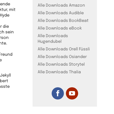
bende
Alle Downloads Amazon
tur, mit
Alle Downloads Audible
 Hyde
Alle Downloads BookBeat
r die
Alle Downloads eBook
ch sein
Alle Downloads
erson
Hugendubel
hte.
Alle Downloads Orell Füssli
Freund
Alle Downloads Osiander
e
Alle Downloads Storytel
Alle Downloads Thalia
Jekyll
obert
asste