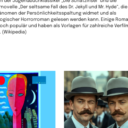
em der Jugendbuchklassiker „Die Schatzinsel“ und die
ovelle „Der seltsame Fall des Dr. Jekyll und Mr. Hyde“, die
nomen der Persönlichkeitsspaltung widmet und als
ogischer Horrorroman gelesen werden kann. Einige Roma
och populär und haben als Vorlagen für zahlreiche Verfi
. (Wikipedia)