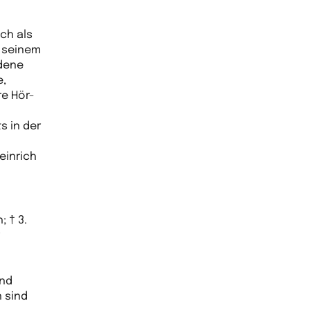
ch als
n seinem
edene
e,
re Hör-
s in der
einrich
; † 3.
r
und
 sind