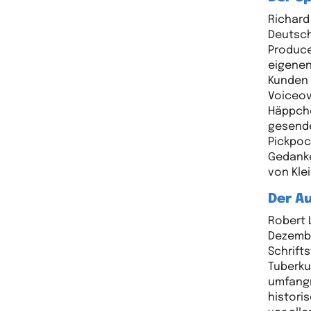
Richard
Deutsch
Produce
eigenen
Kunden 
Voiceov
Häppche
gesende
Pickpoc
Gedanke
von Klei
Der Au
Robert 
Dezembe
Schrifts
Tuberku
umfangr
histori