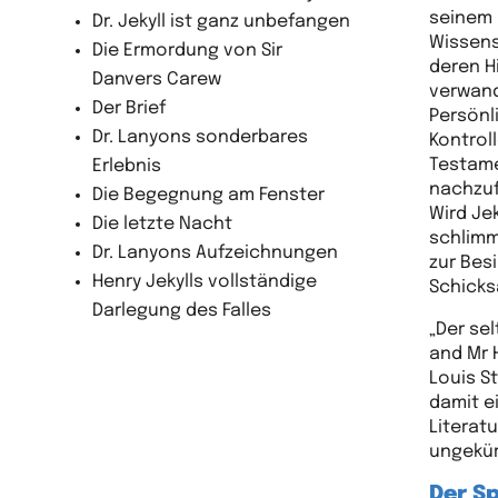
seinem 
Dr. Jekyll ist ganz unbefangen
Wissens
Die Ermordung von Sir
deren Hi
Danvers Carew
verwand
Der Brief
Persönl
Dr. Lanyons sonderbares
Kontrol
Testame
Erlebnis
nachzuf
Die Begegnung am Fenster
Wird Jek
Die letzte Nacht
schlimm
Dr. Lanyons Aufzeichnungen
zur Bes
Henry Jekylls vollständige
Schicks
Darlegung des Falles
„Der sel
and Mr 
Louis S
damit e
Literatu
ungekür
Der S