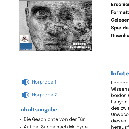
Erschie
Format
Gelesen
Spielda
Downlo
Infote

Hörprobe 1
London i
Wissensc

Hörprobe 2
beiden 
Lanyon 
des zwi
Inhaltsangabe
Unwesen
Die Geschichte von der Tür
diesem 
Auf der Suche nach Mr. Hyde
herausf