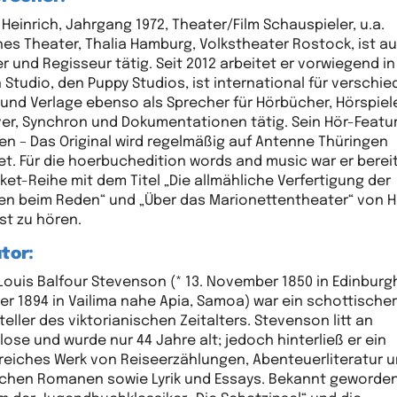
 Heinrich, Jahrgang 1972, Theater/Film Schauspieler, u.a.
es Theater, Thalia Hamburg, Volkstheater Rostock, ist au
r und Regisseur tätig. Seit 2012 arbeitet er vorwiegend i
 Studio, den Puppy Studios, ist international für verschi
und Verlage ebenso als Sprecher für Hörbücher, Hörspiel
er, Synchron und Dokumentationen tätig. Sein Hör-Featu
n – Das Original wird regelmäßig auf Antenne Thüringen
t. Für die hoerbuchedition words and music war er bereit
ket-Reihe mit dem Titel „Die allmähliche Verfertigung der
n beim Reden“ und „Über das Marionettentheater“ von H
st zu hören.
tor:
Louis Balfour Stevenson (* 13. November 1850 in Edinburgh
r 1894 in Vailima nahe Apia, Samoa) war ein schottische
teller des viktorianischen Zeitalters. Stevenson litt an
lose und wurde nur 44 Jahre alt; jedoch hinterließ er ein
eiches Werk von Reiseerzählungen, Abenteuerliteratur 
schen Romanen sowie Lyrik und Essays. Bekannt geworden