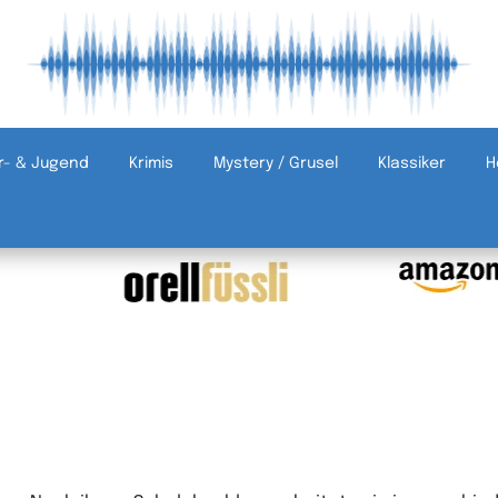
r- & Jugend
Krimis
Mystery / Grusel
Klassiker
H