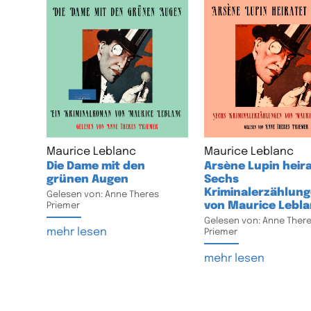
Maurice Leblanc
Maurice Leblanc
Die Dame mit den
Arsène Lupin heira
grünen Augen
Sechs
Kriminalerzählun
Gelesen von: Anne Theres
von Maurice Lebl
Priemer
Gelesen von: Anne Ther
mehr lesen
Priemer
mehr lesen