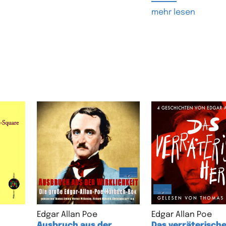
mehr lesen
Edgar Allan Poe
Edgar Allan Poe
Ausbruch aus der
Das verräterische