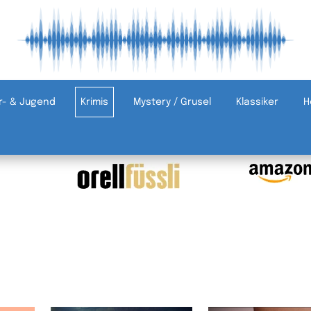
r- & Jugend
Krimis
Mystery / Grusel
Klassiker
H