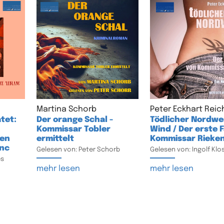
Martina Schorb
Peter Eckhart Reic
tet:
Der orange Schal -
Tödlicher Nordwe
Kommissar Tobler
Wind / Der erste F
gen
ermittelt
Kommissar Rieke
anc
Gelesen von: Peter Schorb
Gelesen von: Ingolf Klo
es
mehr lesen
mehr lesen