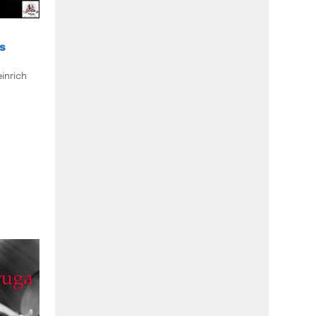
s
inrich