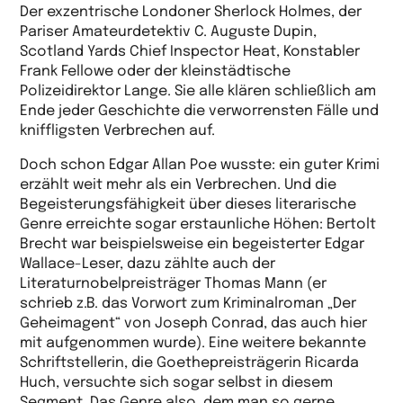
Der exzentrische Londoner Sherlock Holmes, der
Pariser Amateurdetektiv C. Auguste Dupin,
Scotland Yards Chief Inspector Heat, Konstabler
Frank Fellowe oder der kleinstädtische
Polizeidirektor Lange. Sie alle klären schließlich am
Ende jeder Geschichte die verworrensten Fälle und
kniffligsten Verbrechen auf.
Doch schon Edgar Allan Poe wusste: ein guter Krimi
erzählt weit mehr als ein Verbrechen. Und die
Begeisterungsfähigkeit über dieses literarische
Genre erreichte sogar erstaunliche Höhen: Bertolt
Brecht war beispielsweise ein begeisterter Edgar
Wallace-Leser, dazu zählte auch der
Literaturnobelpreisträger Thomas Mann (er
schrieb z.B. das Vorwort zum Kriminalroman „Der
Geheimagent“ von Joseph Conrad, das auch hier
mit aufgenommen wurde). Eine weitere bekannte
Schriftstellerin, die Goethepreisträgerin Ricarda
Huch, versuchte sich sogar selbst in diesem
Segment. Das Genre also, dem man so gerne