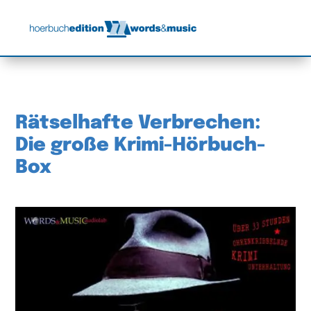
Rätselhafte Verbrechen:
Die große Krimi-Hörbuch-
Box