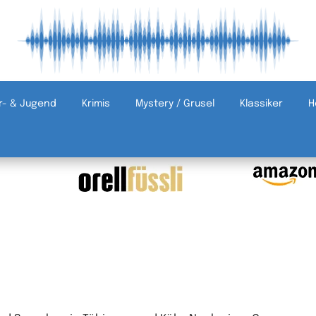
r- & Jugend
Krimis
Mystery / Grusel
Klassiker
H