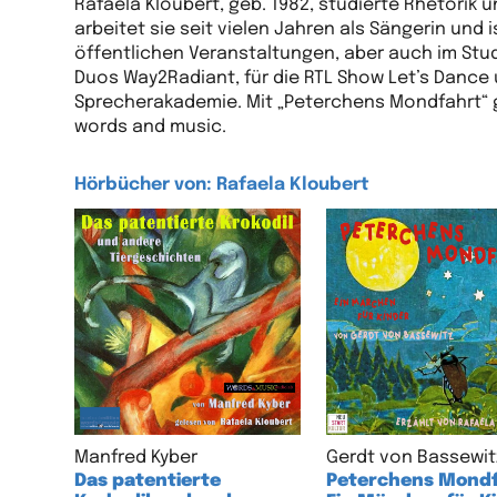
Rafaela Kloubert, geb. 1982, studierte Rhetorik
arbeitet sie seit vielen Jahren als Sängerin und
öffentlichen Veranstaltungen, aber auch im Stud
Duos Way2Radiant, für die RTL Show Let’s Dance u
Sprecherakademie. Mit „Peterchens Mondfahrt“ ga
words and music.
Hörbücher von: Rafaela Kloubert
Manfred Kyber
Gerdt von Bassewit
Das patentierte
Peterchens Mondf