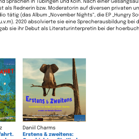
 und Sprachen in Tübingen und Köln. Nach einer Gesangsa
 ist als Rednerin bzw. Moderatorin auf diversen privaten u
io tätig (das Album „November Nights“, die EP „Hungry Sou
.v.m). 2020 absolvierte sie eine Sprecherausbildung bei 
b sie ihr Debut als Literaturinterpretin bei der hoerbuc
z
Daniil Charms
ahrt.
Erstens & zweitens: