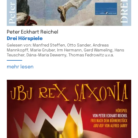
Peter Eckhart Reichel
Drei Hörspiele
Gelesen von: Manfred Steffen, Otto Sander, Andreas
Mannkopff, Marie Gruber, Irm Hermann, Gerd Wameling, Hans
Teuscher, Dána-Maria Dewerny, Thomas Fedrowitz u.v.a.
mehr lesen