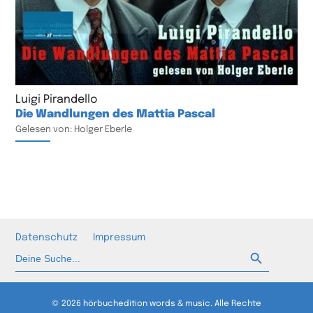
Luigi Pirandello
Die Wandlungen des Mattia Pascal
Gelesen von: Holger Eberle
Datenschutz
Impressum
Such-Button
Suchen
nach:
© 2026 hörbuchedition words & music. Alle Rechte