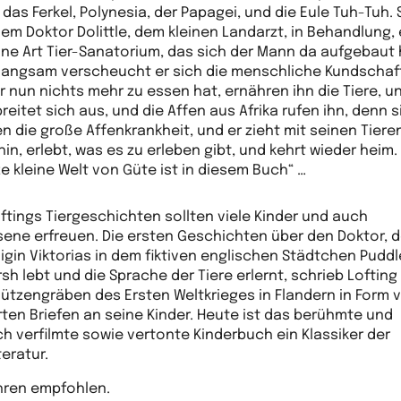
 das Ferkel, Polynesia, der Papagei, und die Eule Tuh-Tuh. 
dem Doktor Dolittle, dem kleinen Landarzt, in Behandlung, 
ine Art Tier-Sanatorium, das sich der Mann da aufgebaut 
langsam verscheucht er sich die menschliche Kundschaf
er nun nichts mehr zu essen hat, ernähren ihn die Tiere, u
breitet sich aus, und die Affen aus Afrika rufen ihn, denn s
n die große Affenkrankheit, und er zieht mit seinen Tiere
hin, erlebt, was es zu erleben gibt, und kehrt wieder heim.
e kleine Welt von Güte ist in diesem Buch“ …
ftings Tiergeschichten sollten viele Kinder und auch
ene erfreuen. Die ersten Geschichten über den Doktor, d
nigin Viktorias in dem fiktiven englischen Städtchen Pudd
sh lebt und die Sprache der Tiere erlernt, schrieb Lofting
ützengräben des Ersten Weltkrieges in Flandern in Form 
erten Briefen an seine Kinder. Heute ist das berühmte und
h verfilmte sowie vertonte Kinderbuch ein Klassiker der
teratur.
hren empfohlen.