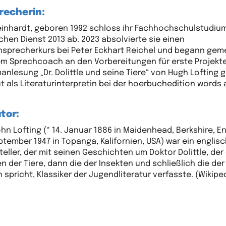
recherin:
einhardt, geboren 1992 schloss ihr Fachhochschulstudiu
ichen Dienst 2013 ab. 2023 absolvierte sie einen
sprecherkurs bei Peter Eckhart Reichel und begann ge
em Sprechcoach an den Vorbereitungen für erste Projekte
anlesung „Dr. Dolittle und seine Tiere“ von Hugh Lofting g
üt als Literaturinterpretin bei der hoerbuchedition words
tor:
hn Lofting (* 14. Januar 1886 in Maidenhead, Berkshire, E
eptember 1947 in Topanga, Kalifornien, USA) war ein englis
teller, der mit seinen Geschichten um Doktor Dolittle, der
n der Tiere, dann die der Insekten und schließlich die der
 spricht, Klassiker der Jugendliteratur verfasste. (Wikipe