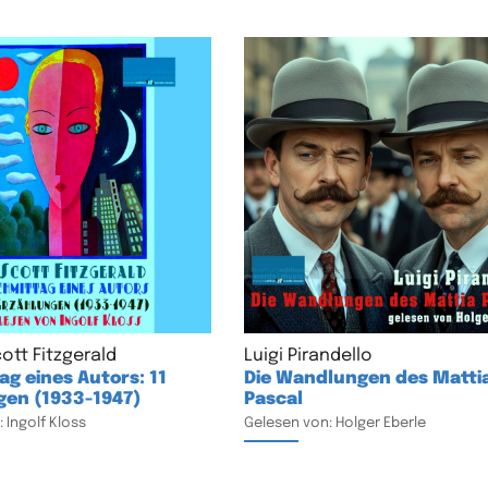
ott Fitzgerald
Luigi Pirandello
g eines Autors: 11
Die Wandlungen des Matti
gen (1933-1947)
Pascal
 Ingolf Kloss
Gelesen von: Holger Eberle