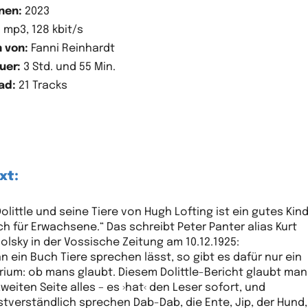
nen:
2023
:
mp3, 128 kbit/s
 von:
Fanni Reinhardt
uer:
3 Std. und 55 Min.
ad:
21 Tracks
xt:
 Dolittle und seine Tiere von Hugh Lofting ist ein gutes Ki
ch für Erwachsene.“ Das schreibt Peter Panter alias Kurt
olsky in der Vossische Zeitung am 10.12.1925:
n ein Buch Tiere sprechen lässt, so gibt es dafür nur ein
erium: ob mans glaubt. Diesem Dolittle-Bericht glaubt ma
zweiten Seite alles – es ›hat‹ den Leser sofort, und
stverständlich sprechen Dab-Dab, die Ente, Jip, der Hund