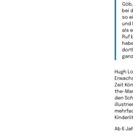
Göb,
bei 
so e
und 
als 
Ruf 
habe
dort
ganz
Hugh Lo
Erwachs
Zeit Kö
the-Mar
den Sch
illustri
mehrfac
Kinderli
Ab 6 Ja