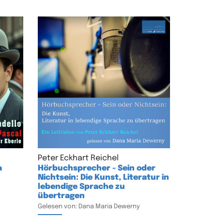
Peter Eckhart Reichel
a
Hörbuchsprecher - Sein oder
Nichtsein: Die Kunst, Literatur in
lebendige Sprache zu
übertragen
Gelesen von: Dana Maria Dewerny