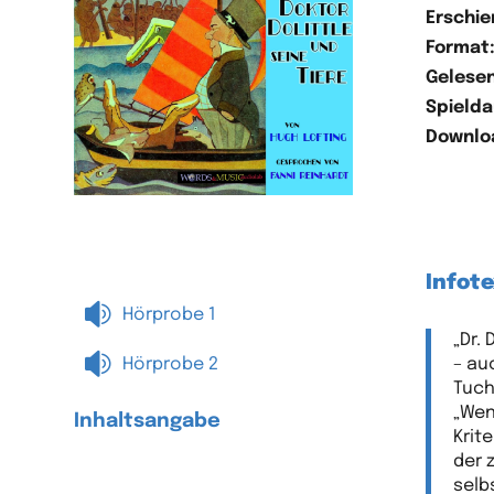
Erschie
Format
Gelesen
Spielda
Downlo
Infote

Hörprobe 1
„Dr.

Hörprobe 2
– au
Tuch
„Wen
Inhaltsangabe
Krit
der 
selb