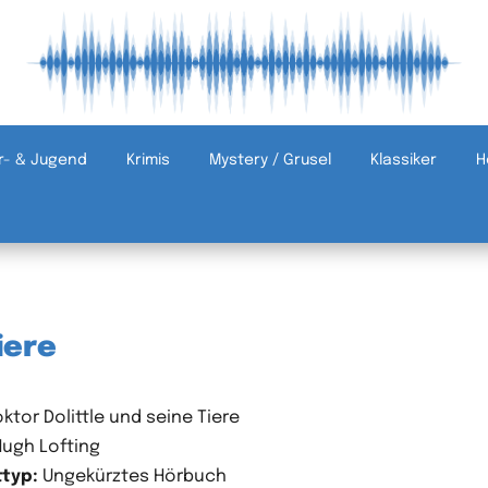
r- & Jugend
Krimis
Mystery / Grusel
Klassiker
H
iere
ktor Dolittle und seine Tiere
ugh Lofting
typ:
Ungekürztes Hörbuch