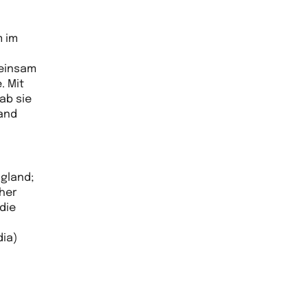
m im
meinsam
. Mit
ab sie
 and
ngland;
cher
 die
dia)