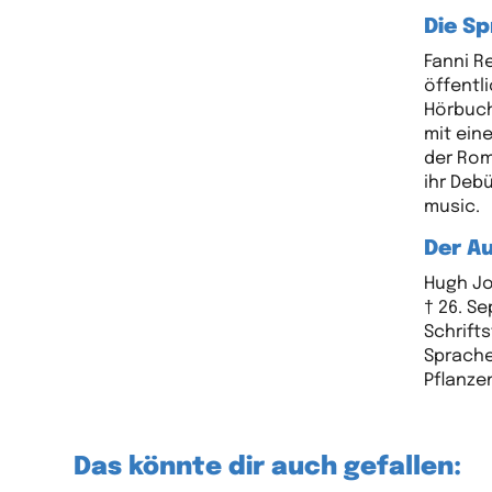
Die Sp
Fanni R
öffentl
Hörbuch
mit ein
der Rom
ihr Deb
music.
Der Au
Hugh Jo
† 26. S
Schrifts
Sprache
Pflanzen
Das könnte dir auch gefallen: