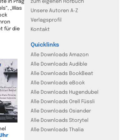
te in Prag
zum eigenen Hörbuch
els“, „Was
Unsere Autoren A-Z
ock
Verlagsprofil
chron
t für die
Kontakt
Quicklinks
Alle Downloads Amazon
Alle Downloads Audible
Alle Downloads BookBeat
Alle Downloads eBook
Alle Downloads Hugendubel
Alle Downloads Orell Füssli
Alle Downloads Osiander
Alle Downloads Storytel
hel
Alle Downloads Thalia
 Uhr