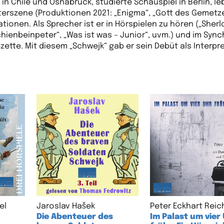
 Chile und Osnabrück, studierte Schauspiel in Berlin, leb
eaterszene (Produktionen 2021: „Enigma“, „Gott des Gemetz
tionen. Als Sprecher ist er in Hörspielen zu hören („Sherl
hienbeinpeter“, „Was ist was – Junior“, uvm.) und im Syn
ette. Mit diesem „Schwejk“ gab er sein Debüt als Interpre
el
Jaroslav Hašek
Peter Eckhart Reic
Die Abenteuer des
Im Palast um vier