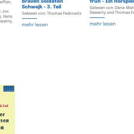
braven Soldaten
früh – Ein Hörspie
effen,
Schwejk - 3. Teil
Gelesen von: Dána-Mar
, Irm
Dewerny und Thomas F
Gelesen von: Thomas Fedrowitz
, Hans
ewerny,
mehr lesen
mehr lesen