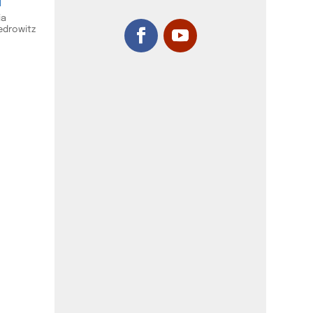
l
ia
edrowitz