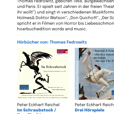
Thomas Fedrowitz, geboren 1968, aufgewachsen in
und Paris. Er spielt seit Jahren in der freien Th
ihr wollt“) und singt in verschiedenen Musikforma
Holmes& Doktor Watson“, „Don Quichott“, „Der Sc
spricht er in Filmen von Horror bis Liebesschmonz
hoerbuchedition words and music.
Hörbücher von: Thomas Fedrowitz
Peter Eckhart Reichel
Peter Eckhart Reich
Im Schraubstock /
Drei Hörspiele