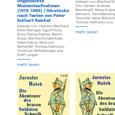
Ungelöschte
Gelesen von: Manfred St
Momentaufnahmen
Otto Sander, Andreas
Mannkopff, Marie Gruber
(1976-1980) / Hörstücke
Hermann, Gerd Wameling
nach Texten von Peter
Teuscher, Dána-Maria D
Eckhart Reichel
Thomas Fedrowitz u.v.a.
Gelesen von: Clemens Weichard,
Peter Bieringer, Ingolf Kloss,
mehr lesen
Anne Theres Priemer, Martin
Bross, Martina Sondermaier,
Adam Hahne, Alma von
Winterfell, Thomas Fedrowitz,
Christoph Wittelsbürger und
Steff Jungen
mehr lesen