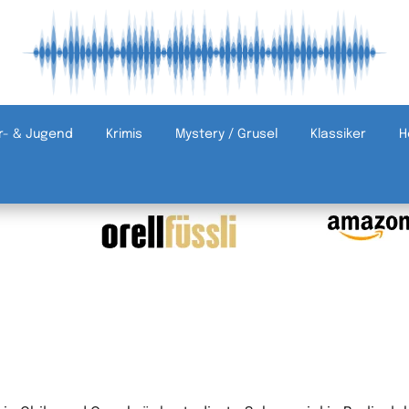
r- & Jugend
Krimis
Mystery / Grusel
Klassiker
H