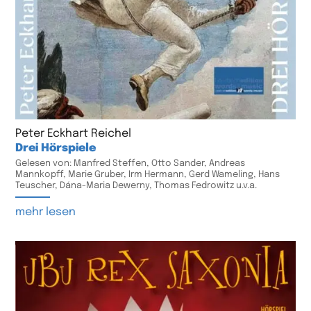
Peter Eckhart Reichel
Drei Hörspiele
Gelesen von: Manfred Steffen, Otto Sander, Andreas
Mannkopff, Marie Gruber, Irm Hermann, Gerd Wameling, Hans
Teuscher, Dána-Maria Dewerny, Thomas Fedrowitz u.v.a.
mehr lesen