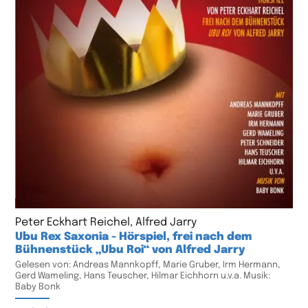
Peter Eckhart Reichel, Alfred Jarry
Ubu Rex Saxonia - Hörspiel, frei nach dem
Bühnenstück „Ubu Roi“ von Alfred Jarry
Gelesen von: Andreas Mannkopff, Marie Gruber, Irm Hermann,
Gerd Wameling, Hans Teuscher, Hilmar Eichhorn u.v.a. Musik:
Baby Bonk